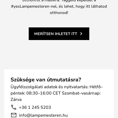
#yesLampemesteren-nel, és lehet, hogy itt láthatod
otthonod!
MERÍTSEN IHLETET ITT
Szüksége van útmutatásra?
Ügyfélszolgálati adatok és nyitvatartás: Hétfő–
péntek: 08:30–16:00 CET Szombat–vasárnap:
Zárva
+36 1 245 5203
info@lampemesteren.hu