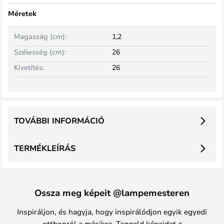
Méretek
Magasság (cm):
1,2
Szélesség (cm):
26
Kivetítés:
26
TOVÁBBI INFORMÁCIÓ
TERMÉKLEÍRÁS
Ossza meg képeit @lampemesteren
Inspiráljon, és hagyja, hogy inspirálódjon egyik egyedi
otthonról a másikra. Taggeld képeidet a