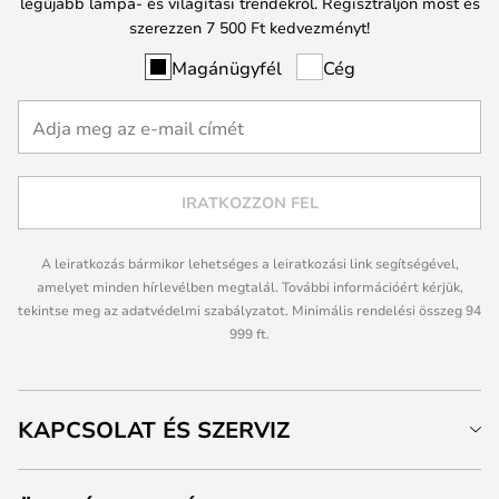
legújabb lámpa- és világítási trendekről. Regisztráljon most és
szerezzen 7 500 Ft kedvezményt!
Magánügyfél
Cég
IRATKOZZON FEL
A leiratkozás bármikor lehetséges a leiratkozási link segítségével,
amelyet minden hírlevélben megtalál. További információért kérjük,
tekintse meg az adatvédelmi szabályzatot. Minimális rendelési összeg 94
999 ft.
KAPCSOLAT ÉS SZERVIZ