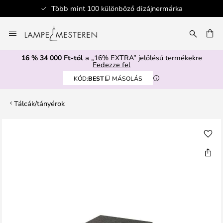
Több mint 100 különböző dizájnermárka
Ugrás
a
SÉS
tartalomhoz
16 % 34 000 Ft-tól
a „16% EXTRA” jelölésű termékekre
Fedezze fel
KÓD:
BEST
MÁSOLÁS
Tálcák/tányérok
Ugrás
a
képgaléria
végére