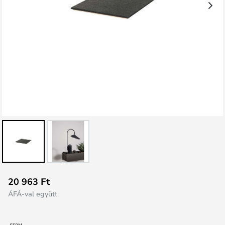
Ugrás
20 963 Ft
a
ÁFÁ-val együtt
képgaléria
elejére