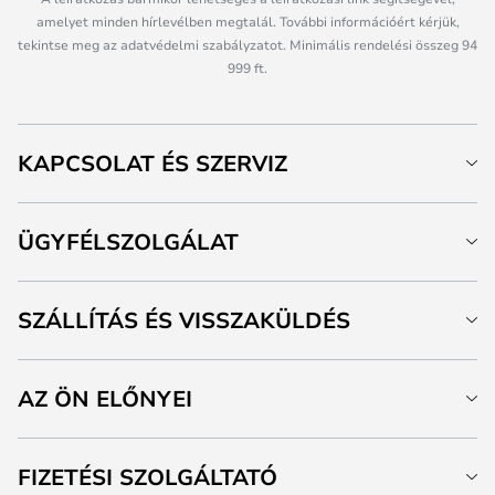
amelyet minden hírlevélben megtalál. További információért kérjük,
tekintse meg az adatvédelmi szabályzatot. Minimális rendelési összeg 94
999 ft.
KAPCSOLAT ÉS SZERVIZ
ÜGYFÉLSZOLGÁLAT
SZÁLLÍTÁS ÉS VISSZAKÜLDÉS
AZ ÖN ELŐNYEI
FIZETÉSI SZOLGÁLTATÓ