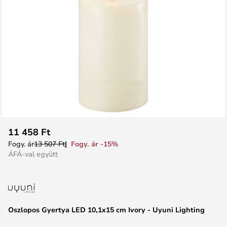
Ugrás
11 458 Ft
a
Fogy. ár -15%
Fogy. ár
13 507 Ft
képgaléria
ÁFÁ-val együtt
elejére
Oszlopos Gyertya LED 10,1x15 cm Ivory - Uyuni Lighting