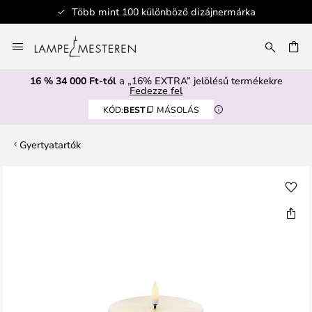
Több mint 100 különböző dizájnermárka
Ugrás
a
SÉS
tartalomhoz
16 % 34 000 Ft-tól
a „16% EXTRA” jelölésű termékekre
Fedezze fel
KÓD:
BEST
MÁSOLÁS
Gyertyatartók
Ugrás
a
képgaléria
végére