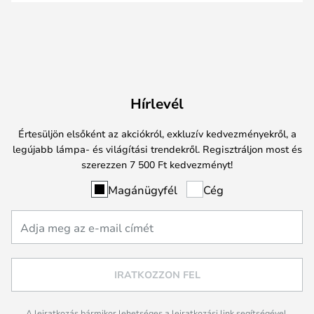
Hírlevél
Értesüljön elsőként az akciókról, exkluzív kedvezményekről, a
legújabb lámpa- és világítási trendekről. Regisztráljon most és
szerezzen 7 500 Ft kedvezményt!
Magánügyfél
Cég
IRATKOZZON FEL
A leiratkozás bármikor lehetséges a leiratkozási link segítségével,