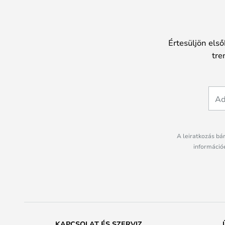
Értesüljön első
tre
A leiratkozás bá
információé
KAPCSOLAT ÉS SZERVIZ