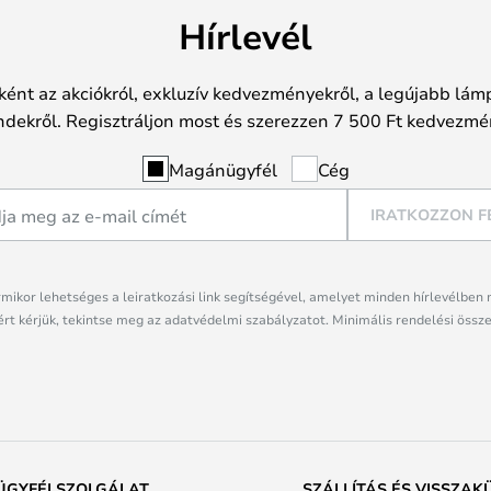
Hírlevél
ként az akciókról, exkluzív kedvezményekről, a legújabb lámp
ndekről. Regisztráljon most és szerezzen 7 500 Ft kedvezmé
Magánügyfél
Cég
IRATKOZZON F
rmikor lehetséges a leiratkozási link segítségével, amelyet minden hírlevélben 
rt kérjük, tekintse meg az adatvédelmi szabályzatot. Minimális rendelési össze
ÜGYFÉLSZOLGÁLAT
SZÁLLÍTÁS ÉS VISSZAK