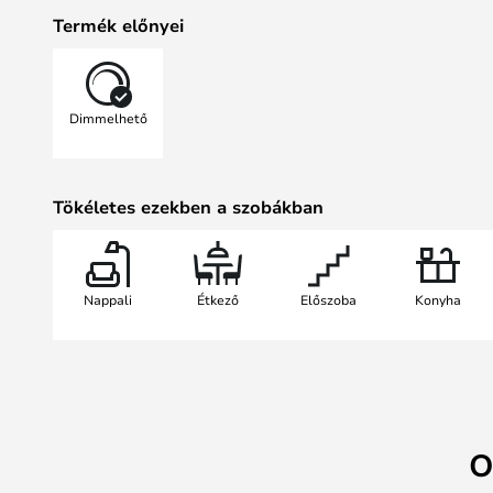
vásárolhat, hogy a fényt lejjebb v
Termék előnyei
60 centiméteresek, ésmegvásárolh
A lámpához egy baldachin tartozik,
és három méret közül választhatsz 
Dimmelhető
Tökéletes ezekben a szobákban
Nappali
Étkező
Előszoba
Konyha
O