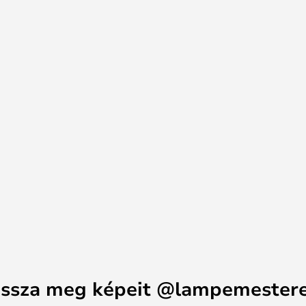
igye a szobába - az oszlopok 40 és
atók.
 beépített meghajtóval. találod,
arany vagy fekete kivitelben.
ssza meg képeit @lampemester