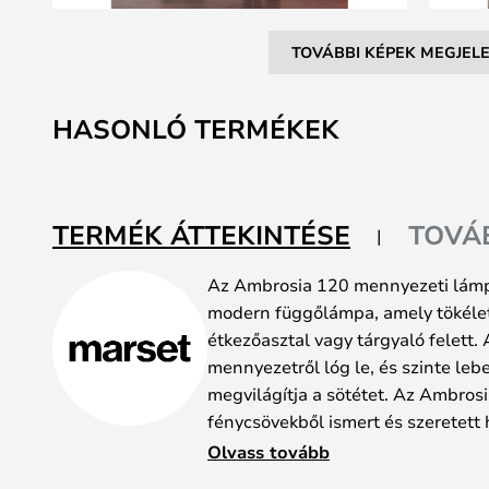
TOVÁBBI KÉPEK MEGJELE
Ugrás
a
HASONLÓ TERMÉKEK
képgaléria
elejére
TERMÉK ÁTTEKINTÉSE
TOVÁ
Az Ambrosia 120 mennyezeti lámp
modern függőlámpa, amely tökéle
étkezőasztal vagy tárgyaló felett. 
mennyezetről lóg le, és szinte leb
megvilágítja a sötétet. Az Ambros
fénycsövekből ismert és szeretet
modern és stílusos kivitelben.
Olvass tovább
A lámpa magassága 26,6 centiméte