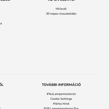
Hírlevél
30 napos visszaküldés
sa
ŐL
TOVÁBBI INFORMÁCIÓ
#YesLampemesteren
Cookie Settings
Márka hírek
t
B2B Lampemesteren Pro