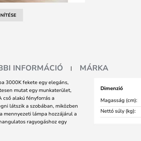
NÍTÉSE
BBI INFORMÁCIÓ
MÁRKA
a 3000K fekete egy elegáns,
Dimenzió
tesen mutat egy munkaterület,
A cső alakú fényforrás a
Magasság (cm):
egni látszik a szobában, miközben
Nettó súly (kg):
ia mennyezeti lámpa hozzájárul a
t hangulatos ragyogáshoz egy
r, de további oszlopokat is