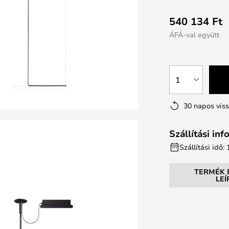
540 134 Ft
ÁFÁ-val együtt
1
30 napos vis
Szállítási in
Szállítási idő
TERMÉK 
LE