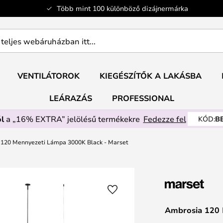
Több mint 100 különböző dizájnermárka
ban
VENTILÁTOROK
KIEGÉSZÍTŐK A LAKÁSBA
LEÁRAZÁS
PROFESSIONAL
l
a „16% EXTRA” jelölésű termékekre
Fedezze fel
KÓD:
B
120 Mennyezeti Lámpa 3000K Black - Marset
Ambrosia 120 