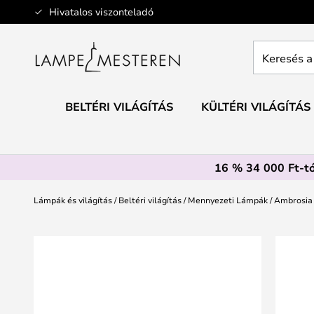
Ugrás
Hivatalos viszonteladó
a
tartalomhoz
Keresés
a
teljes
webáruház
BELTÉRI VILÁGÍTÁS
KÜLTÉRI VILÁGÍTÁS
itt...
16 % 34 000 Ft-tó
Lámpák és világítás
Beltéri világítás
Mennyezeti Lámpák
Ambrosia 
Ugrás
a
képgaléria
végére