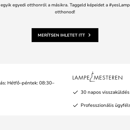
n egyik egyedi otthonról a másikra. Taggeld képeidet a #yesLamp
otthonod!
MERÍTSEN IHLETET ITT
tás: Hétfő–péntek: 08:30–
a
30 napos visszaküldés
Professzionális ügyfél