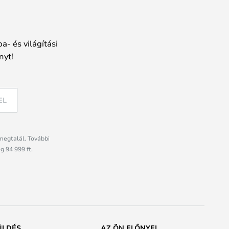
a- és világítási
nyt!
EL
megtalál. További
g 94 999 ft.
ÜLDÉS
AZ ÖN ELŐNYEI