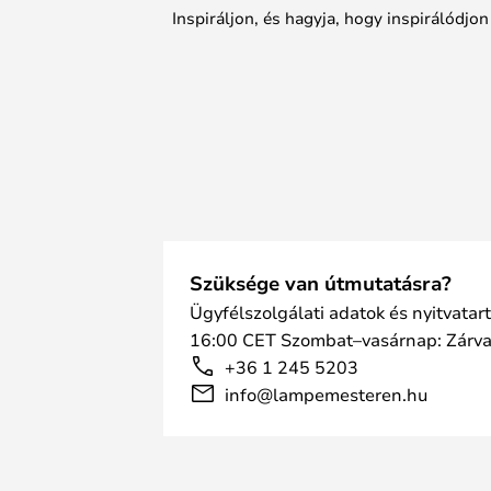
Inspiráljon, és hagyja, hogy inspirálódjo
Szüksége van útmutatásra?
Ügyfélszolgálati adatok és nyitvatar
16:00 CET Szombat–vasárnap: Zárv
+36 1 245 5203
info@lampemesteren.hu